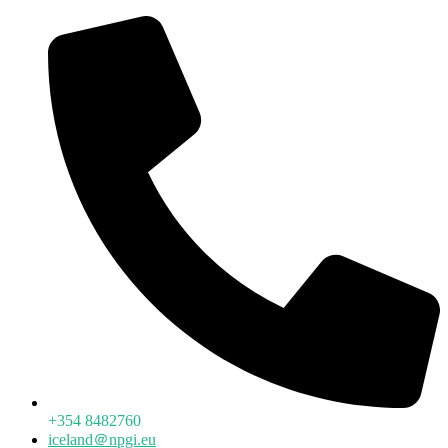
+354 8482760
iceland＠npgi.eu