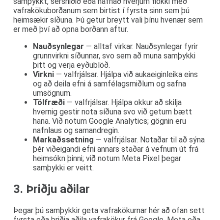
samþykkt, sérsniðið eða hafnað hverjum flokki með
vafrakökuborðanum sem birtist í fyrsta sinn sem þú
heimsækir síðuna. Þú getur breytt vali þínu hvenær sem
er með því að opna borðann aftur.
Nauðsynlegar
— alltaf virkar. Nauðsynlegar fyrir
grunnvirkni síðunnar, svo sem að muna samþykki
þitt og verja eyðublöð.
Virkni
— valfrjálsar. Hjálpa við aukaeiginleika eins
og að deila efni á samfélagsmiðlum og safna
umsögnum.
Tölfræði
— valfrjálsar. Hjálpa okkur að skilja
hvernig gestir nota síðuna svo við getum bætt
hana. Við notum Google Analytics; gögnin eru
nafnlaus og samandregin.
Markaðssetning
— valfrjálsar. Notaðar til að sýna
þér viðeigandi efni annars staðar á vefnum út frá
heimsókn þinni; við notum Meta Pixel þegar
samþykki er veitt.
3. Þriðju aðilar
Þegar þú samþykkir geta vafrakökurnar hér að ofan sett
fyrsta eða þriðja aðila vafrakökur frá Google, Meta eða