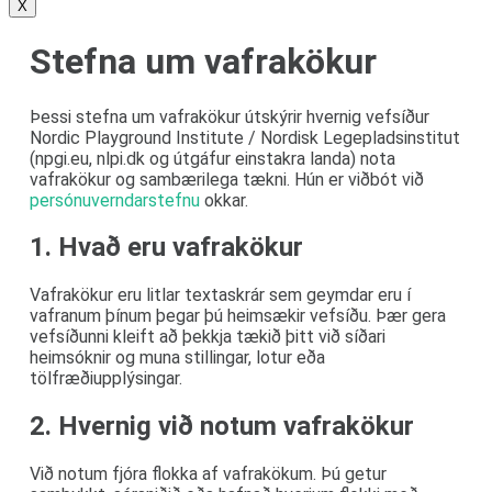
X
Stefna um vafrakökur
Þessi stefna um vafrakökur útskýrir hvernig vefsíður
Nordic Playground Institute / Nordisk Legepladsinstitut
(npgi.eu, nlpi.dk og útgáfur einstakra landa) nota
vafrakökur og sambærilega tækni. Hún er viðbót við
persónuverndarstefnu
okkar.
1. Hvað eru vafrakökur
Vafrakökur eru litlar textaskrár sem geymdar eru í
vafranum þínum þegar þú heimsækir vefsíðu. Þær gera
vefsíðunni kleift að þekkja tækið þitt við síðari
heimsóknir og muna stillingar, lotur eða
tölfræðiupplýsingar.
2. Hvernig við notum vafrakökur
Við notum fjóra flokka af vafrakökum. Þú getur