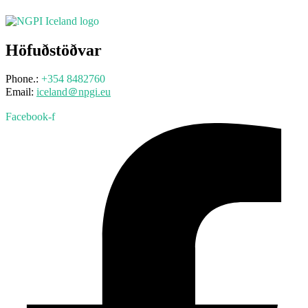
Höfuðstöðvar
Phone.:
+354 8482760
Email:
iceland＠npgi.eu
Facebook-f