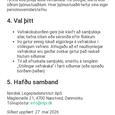
öðrum þjónustuaðilum. Hver þjónustuaðili hefur sína eigin
persónuverndarstefnu.
4. Val þitt
Vafrakökuborðinn gerir þér kleift að samþykkja
allar, hafna öllum eða sérsníða eftir flokkum.
Þú getur einnig lokað algjörlega á vafrakökur í
stillingum vafrans. Athugaðu að ef nauðsynlegar
vafrakökur eru gerðar óvirkar getur það raskað
hlutum síðunnar.
Til að afturkalla samþykki, smelltu á tengilinn
„Stillingar vafrakaka“ í fæti síðunnar (eða opnaðu
borðann þaðan).
5. Hafðu samband
Nordisk Legepladsinstitut ApS
Maglemølle 21, 4700 Næstved, Danmörku
Tölvupóstur:
info@nlpi.dk
Síðast uppfært: 27. maí 2026.