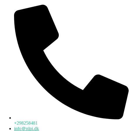
+298258481
info＠nlpi.dk