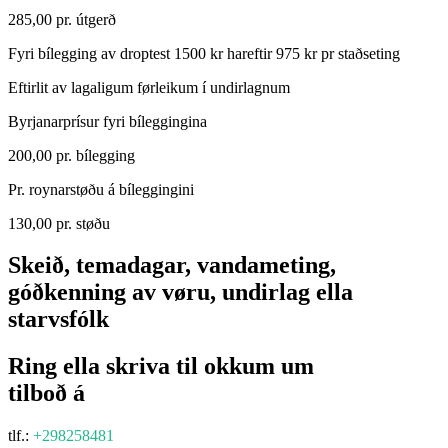
285,00 pr. útgerð
Fyri bílegging av droptest 1500 kr hareftir 975 kr pr staðseting
Eftirlit av lagaligum førleikum í undirlagnum
Byrjanarprísur fyri bíleggingina
200,00 pr. bílegging
Pr. roynarstøðu á bíleggingini
130,00 pr. støðu
Skeið, temadagar, vandameting,
góðkenning av vøru, undirlag ella
starvsfólk
Ring ella skriva til okkum um
tilboð á
tlf.:
+298258481