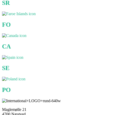
SR
FO
CA
SE
PO
Maglemølle 21
4700 Næstved