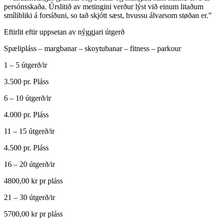
persónsskaða. Úrslitið av metingini verður lýst við einum litaðum
smílibliki á forsíðuni, so tað skjótt sæst, hvussu álvarsom støðan er.”
Eftirlit eftir uppsetan av nýggjari útgerð
Spælipláss – margbanar – skoytubanar – fitness – parkour
1 – 5 útgerð/ir
3.500 pr. Pláss
6 – 10
útgerð/ir
4.000 pr. Pláss
11 – 15
útgerð/ir
4.500 pr. Pláss
16 – 20
útgerð/ir
4800,00 kr pr pláss
21 – 30
útgerð/ir
5700,00 kr pr pláss