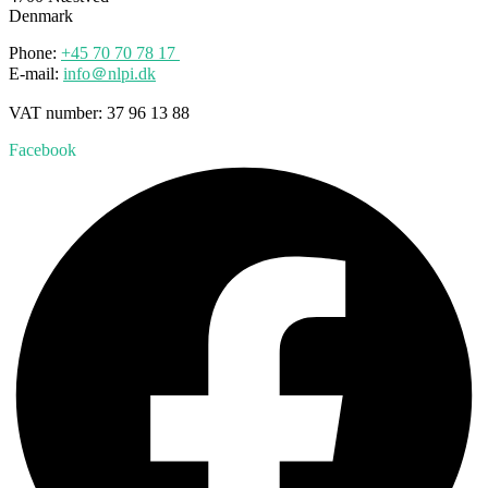
Denmark
Phone:
+45 70
70
78 17
E-mail:
info＠nlpi.dk
VAT number: 37 96 13 88
Facebook