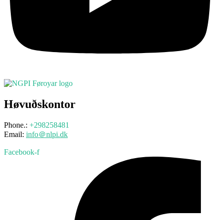
Høvuðskontor
Phone.:
+298258481
Email:
info＠nlpi.dk
Facebook-f