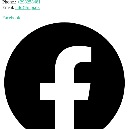
Phone.:
+298258481
Email:
info＠nlpi.dk
Facebook