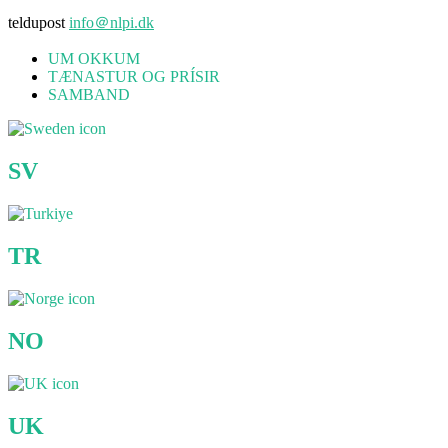
teldupost
info＠nlpi.dk
UM OKKUM
TÆNASTUR OG PRÍSIR
SAMBAND
SV
TR
NO
UK