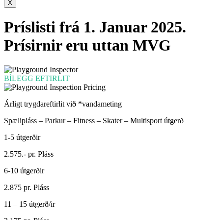
X
Príslisti frá 1. Januar 2025.
Prísirnir eru uttan MVG
BÍLEGG EFTIRLIT
Árligt trygdareftirlit við *vandameting
Spælipláss – Parkur – Fitness – Skater – Multisport útgerð
1-5 útgerðir
2.575.- pr. Pláss
6-10 útgerðir
2.875 pr. Pláss
11 – 15 útgerð/ir