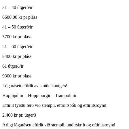
31 – 40
útgerð/ir
6600,00 kr pr pláss
41 – 50
útgerð/ir
5700 kr pr pláss
51 – 60
útgerð/ir
8400 kr pr pláss
61
útgerð/ir
9300 kr pr pláss
Lógarásett eftirlit av stuttleikaútgerð
Hoppipútur – Hoppiborgir – Trampolinir
Eftirlit fyrstu ferð við stempli, eftirlitsbók og eftirlitsroynd
2.400 kr pr. útgerð
Árligt lógarásett eftirlit við stempli, undirskrift og eftirlitsroynd