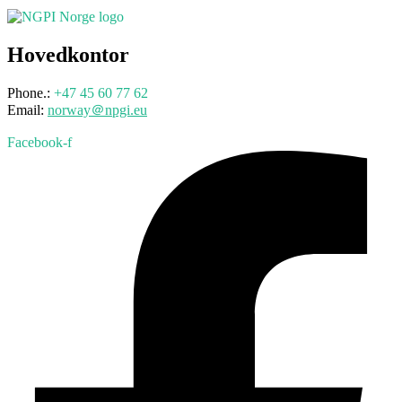
Hovedkontor
Phone.:
+47 45 60 77 62
Email:
norway＠npgi.eu
Facebook-f