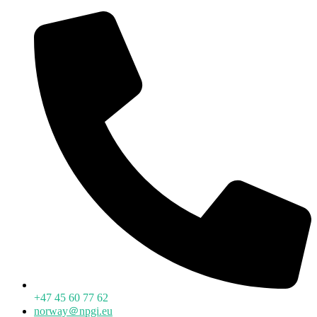
+47 45 60 77 62
norway＠npgi.eu