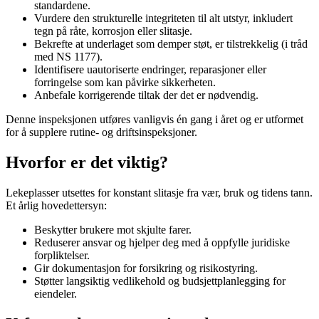
standardene.
Vurdere den strukturelle integriteten til alt utstyr, inkludert
tegn på råte, korrosjon eller slitasje.
Bekrefte at underlaget som demper støt, er tilstrekkelig (i tråd
med NS 1177).
Identifisere uautoriserte endringer, reparasjoner eller
forringelse som kan påvirke sikkerheten.
Anbefale korrigerende tiltak der det er nødvendig.
Denne inspeksjonen utføres vanligvis én gang i året og er utformet
for å supplere rutine- og driftsinspeksjoner.
Hvorfor er det viktig?
Lekeplasser utsettes for konstant slitasje fra vær, bruk og tidens tann.
Et årlig hovedettersyn:
Beskytter brukere mot skjulte farer.
Reduserer ansvar og hjelper deg med å oppfylle juridiske
forpliktelser.
Gir dokumentasjon for forsikring og risikostyring.
Støtter langsiktig vedlikehold og budsjettplanlegging for
eiendeler.