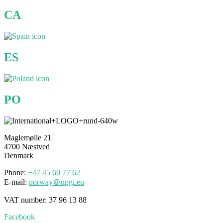
CA
ES
PO
Maglemølle 21
4700 Næstved
Denmark
Phone:
+47 45
60
77 62
E-mail:
norway＠npgi.eu
VAT number: 37 96 13 88
Facebook